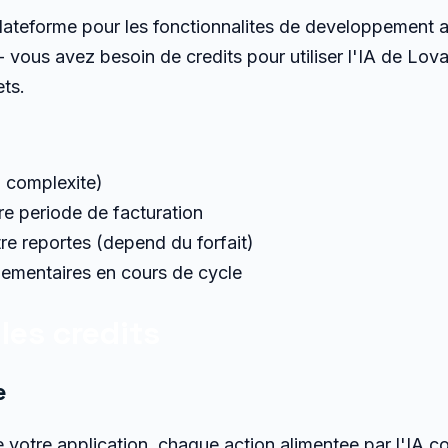
plateforme pour les fonctionnalites de developpement a
 vous avez besoin de credits pour utiliser l'IA de Lov
ts.
la complexite)
re periode de facturation
tre reportes (depend du forfait)
ementaires en cours de cycle
es credits
e
 votre application, chaque action alimentee par l'IA 