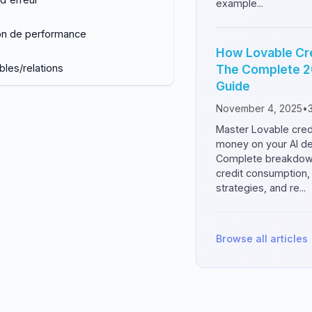
example...
on de performance
How Lovable Cr
bles/relations
The Complete 20
Guide
November 4, 2025
•
Master Lovable cred
money on your AI d
Complete breakdown 
credit consumption,
strategies, and re...
Browse all articles