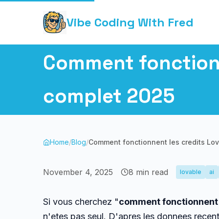
Vibe Coding With Fred
Comment fonctionne
complet 2025
Home
/
Blog
/
Comment fonctionnent les credits Lova
November 4, 2025
8
min read
lovable
ai
Si vous cherchez "
comment fonctionnent 
n'etes pas seul. D'apres les donnees recent