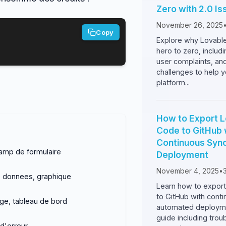
Zero with 2.0 Is
November 26, 2025
Copy
Explore why Lovable
hero to zero, includi
user complaints, an
challenges to help y
platform...
How to Export L
Code to GitHub 
Continuous Syn
amp de formulaire
Deployment
November 4, 2025
•
 donnees, graphique
Learn how to export
to GitHub with cont
ge, tableau de bord
automated deployme
guide including trou
 d'erreur