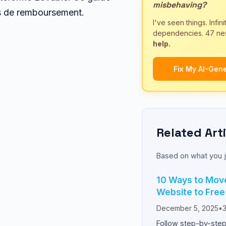
misbehaving?
ues de remboursement.
I've seen things. Infin
dependencies. 47 nes
help.
Fix My AI-Gen
Related Art
Based on what you j
10 Ways to Mov
Website to Free
December 5, 2025
•
Follow step-by-step 