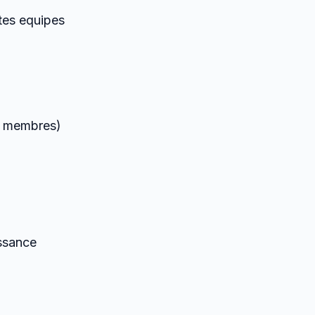
tes equipes
3 membres)
ssance