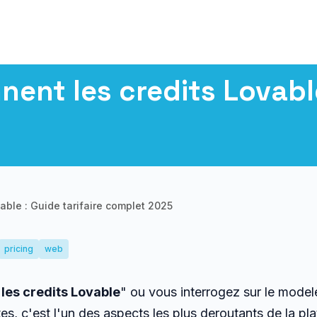
nt les credits Lovable 
ble : Guide tarifaire complet 2025
pricing
web
les credits Lovable
" ou vous interrogez sur le model
es, c'est l'un des aspects les plus deroutants de la p