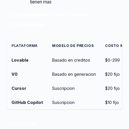
tienen mas
Comparacion de Creditos con
Competidores
PLATAFORMA
MODELO DE PRECIOS
COSTO MEN
Lovable
Basado en creditos
$0-299
V0
Basado en generacion
$20 fijo
Cursor
Suscripcion
$20 fijo
GitHub Copilot
Suscripcion
$10 fijo
Conclusion