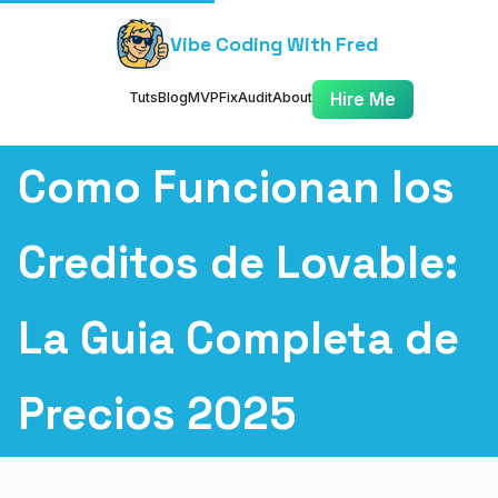
Vibe Coding With Fred
Tuts
Blog
MVP
Fix
Audit
About
Hire Me
Como Funcionan los
Creditos de Lovable:
La Guia Completa de
Precios 2025