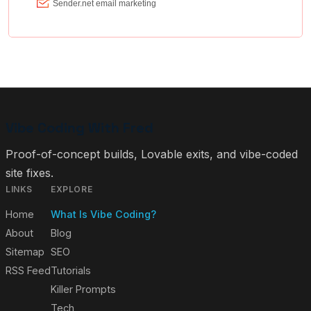
Vibe Coding With Fred
Proof-of-concept builds, Lovable exits, and vibe-coded
site fixes.
LINKS
EXPLORE
Home
What Is Vibe Coding?
About
Blog
Sitemap
SEO
RSS Feed
Tutorials
Killer Prompts
Tech