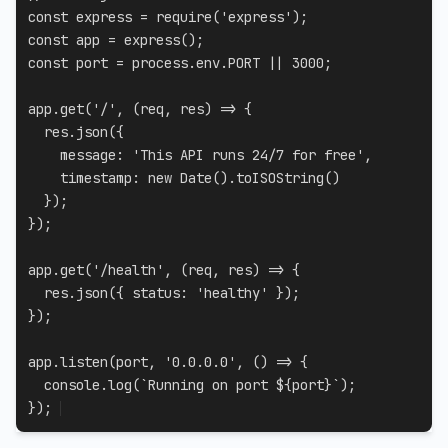
const
 express 
=
require
(
'express'
)
;
const
 app 
=
express
(
)
;
const
 port 
=
 process
.
env
.
PORT
||
3000
;
app
.
get
(
'/'
,
(
req
,
 res
)
=>
{
  res
.
json
(
{
message
:
'This API runs 24/7 for free'
,
timestamp
:
new
Date
(
)
.
toISOString
(
)
}
)
;
}
)
;
app
.
get
(
'/health'
,
(
req
,
 res
)
=>
{
  res
.
json
(
{
status
:
'healthy'
}
)
;
}
)
;
app
.
listen
(
port
,
'0.0.0.0'
,
(
)
=>
{
  console
.
log
(
`
Running on port 
${
port
}
`
)
;
}
)
;