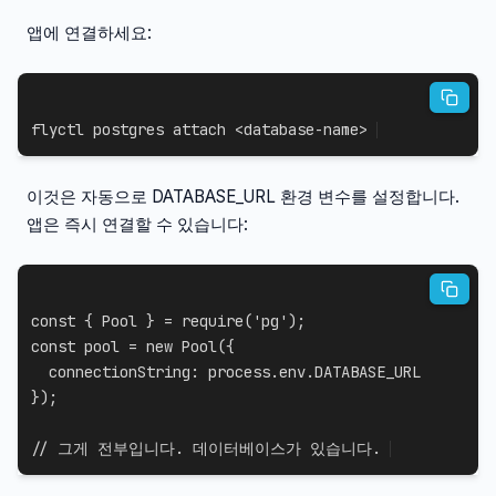
앱에 연결하세요:
flyctl postgres attach 
<
database-name
>
이것은 자동으로 DATABASE_URL 환경 변수를 설정합니다.
앱은 즉시 연결할 수 있습니다:
const
{
 Pool 
}
=
require
(
'pg'
)
;
const
 pool 
=
new
Pool
(
{
connectionString
:
 process
.
env
.
DATABASE_URL
}
)
;
// 그게 전부입니다. 데이터베이스가 있습니다.