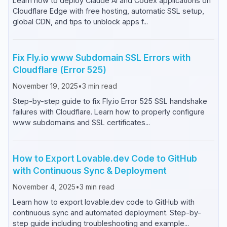
Learn how to deploy Claude AI and Codex applications on
Cloudflare Edge with free hosting, automatic SSL setup,
global CDN, and tips to unblock apps f...
Fix Fly.io www Subdomain SSL Errors with
Cloudflare (Error 525)
November 19, 2025
•
3
min read
Step-by-step guide to fix Fly.io Error 525 SSL handshake
failures with Cloudflare. Learn how to properly configure
www subdomains and SSL certificates...
How to Export Lovable.dev Code to GitHub
with Continuous Sync & Deployment
November 4, 2025
•
3
min read
Learn how to export lovable.dev code to GitHub with
continuous sync and automated deployment. Step-by-
step guide including troubleshooting and example...