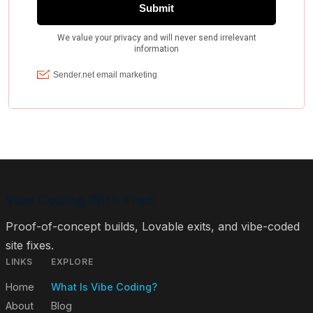
Vibe Coding With Fred
Proof-of-concept builds, Lovable exits, and vibe-coded
site fixes.
LINKS
EXPLORE
Home
What Is Vibe Coding?
About
Blog