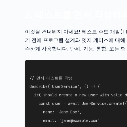
2. 테스트를 먼저 작성하라
이것을 건너뛰지 마세요! 테스트 주도 개발(T
기 전에 프로그램 설계와 엣지 케이스에 대해
슨하게 사용합니다. 단위, 기능, 통합, 또는 
// 먼저 테스트를 작성
describe
(
'UserService'
,
(
)
=>
{
it
(
'should create a new user with valid d
const
 user 
=
await
 UserService
.
create
(
{
name
:
'Jane Doe'
,
email
:
'jane@example.com'