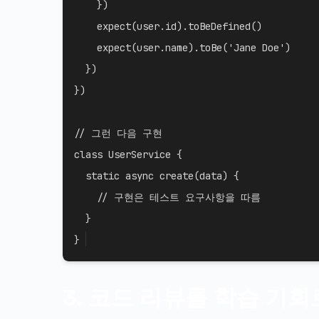
}
)
expect
(
user
.
id
)
.
toBeDefined
(
)
expect
(
user
.
name
)
.
toBe
(
'Jane Doe'
)
}
)
}
)
// 그런 다음 구현
class
UserService
{
static
async
create
(
data
)
{
// 구현은 테스트 요구사항을 따름
}
}
3. 코드 리뷰를 학습 기