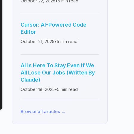
October 22, 2025
•
5
min read
Cursor: AI-Powered Code
Editor
October 21, 2025
•
5
min read
AI Is Here To Stay Even If We
All Lose Our Jobs (Written By
Claude)
October 18, 2025
•
5
min read
Browse all articles →