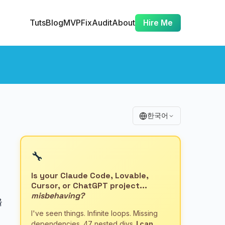
Tuts
Blog
MVP
Fix
Audit
About
Hire Me
한국어
🔧
Is your Claude Code, Lovable,
Cursor, or ChatGPT project...
misbehaving?
을
I've seen things. Infinite loops. Missing
dependencies. 47 nested divs.
I can