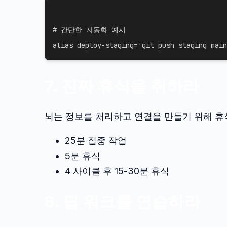
# 간단한 자동화 예시
alias
 deploy-staging
=
'git push staging main
7. 진짜 휴식을 취하라
뇌는 정보를 처리하고 연결을 만들기 위해 휴
25분 집중 작업
5분 휴식
4 사이클 후 15-30분 휴식
8. 딥 워크를 연습하라