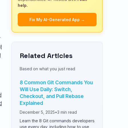
help.
Fix My AI-Generated App →
같
적
Related Articles
낼
Based on what you just read
8 Common Git Commands You
Will Use Daily: Switch,
험
Checkout, and Pull Rebase
Explained
법
December 5, 2025
•
3
min read
Learn the 8 Git commands developers
use every day, including how to use