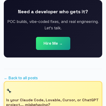
Need a developer who gets it?
POC builds, vibe-coded fixes, and real engineering.
Let's talk.
Hire Me →
← Back to all posts
🔧
Is your Claude Code, Lovable, Cursor, or ChatGPT
project...
misbehaving?