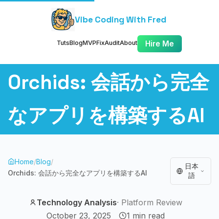
Vibe Coding With Fred
Tuts
Blog
MVP
Fix
Audit
About
Hire Me
Orchids: 会話から完全
なアプリを構築するAI
Home
/
Blog
/
日本
Orchids: 会話から完全なアプリを構築するAI
語
Technology Analysis
·
Platform Review
October 23, 2025
1
min read