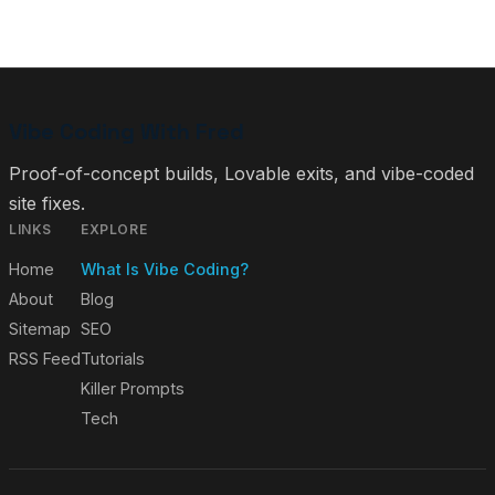
Vibe Coding With Fred
Proof-of-concept builds, Lovable exits, and vibe-coded
site fixes.
LINKS
EXPLORE
Home
What Is Vibe Coding?
About
Blog
Sitemap
SEO
RSS Feed
Tutorials
Killer Prompts
Tech