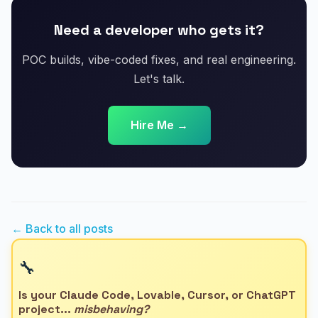
Need a developer who gets it?
POC builds, vibe-coded fixes, and real engineering.
Let's talk.
Hire Me →
← Back to all posts
🔧
Is your Claude Code, Lovable, Cursor, or ChatGPT
project...
misbehaving?