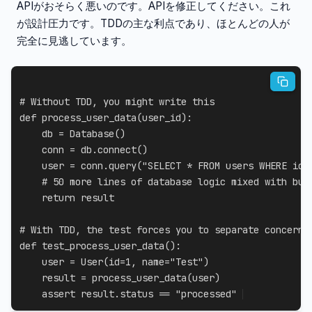
APIがおそらく悪いのです。APIを修正してください。これ
が設計圧力です。TDDの主な利点であり、ほとんどの人が
完全に見逃しています。
# Without TDD, you might write this
def
process_user_data
(
user_id
)
:
    db 
=
 Database
(
)
    conn 
=
 db
.
connect
(
)
    user 
=
 conn
.
query
(
"SELECT * FROM users WHERE id 
# 50 more lines of database logic mixed with bus
return
 result

# With TDD, the test forces you to separate concerns
def
test_process_user_data
(
)
:
    user 
=
 User
(
id
=
1
,
 name
=
"Test"
)
    result 
=
 process_user_data
(
user
)
assert
 result
.
status 
==
"processed"