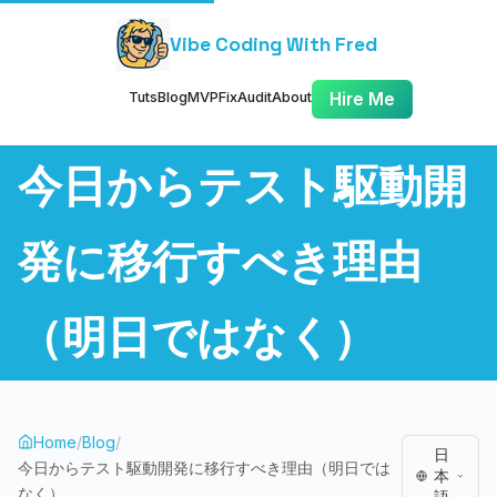
Vibe Coding With Fred
Tuts
Blog
MVP
Fix
Audit
About
Hire Me
今日からテスト駆動開
発に移行すべき理由
（明日ではなく）
Home
/
Blog
/
日
今日からテスト駆動開発に移行すべき理由（明日では
本
なく）
語