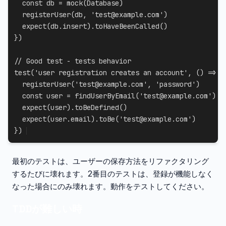
const
 db 
=
mock
(
Database
)
registerUser
(
db
,
'test@example.com'
)
expect
(
db
.
insert
)
.
toHaveBeenCalled
(
)
}
)
// Good test - tests behavior
test
(
'user registration creates an account'
,
(
)
=>
{
registerUser
(
'test@example.com'
,
'password'
)
const
 user 
=
findUserByEmail
(
'test@example.com'
)
expect
(
user
)
.
toBeDefined
(
)
expect
(
user
.
email
)
.
toBe
(
'test@example.com'
)
}
)
最初のテストは、ユーザーの保存方法をリファクタリング
するたびに壊れます。2番目のテストは、登録が機能しなく
なった場合にのみ壊れます。動作をテストしてください。
TDDが難しい時