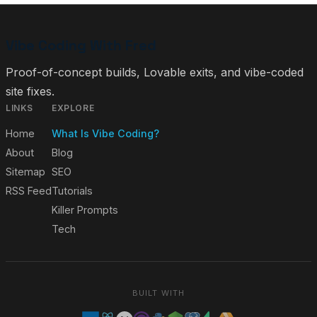
Vibe Coding With Fred
Proof-of-concept builds, Lovable exits, and vibe-coded
site fixes.
LINKS
EXPLORE
Home
What Is Vibe Coding?
About
Blog
Sitemap
SEO
RSS Feed
Tutorials
Killer Prompts
Tech
BUILT WITH