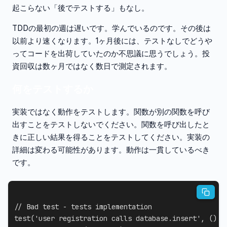
起こらない「後でテストする」もなし。
TDDの最初の週は遅いです。学んでいるのです。その後は
以前より速くなります。1ヶ月後には、テストなしでどうや
ってコードを出荷していたのか不思議に思うでしょう。投
資回収は数ヶ月ではなく数日で測定されます。
何をテストするか
実装ではなく動作をテストします。関数が別の関数を呼び
出すことをテストしないでください。関数を呼び出したと
きに正しい結果を得ることをテストしてください。実装の
詳細は変わる可能性があります。動作は一貫しているべき
です。
// Bad test - tests implementation
test
(
'user registration calls database.insert'
,
(
)
=