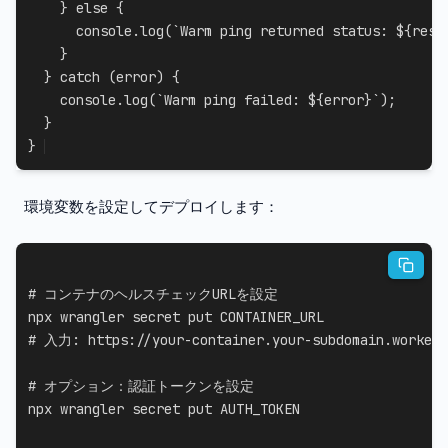
}
else
{
console
.
log
(
`
Warm ping returned status: 
${
resp
}
}
catch
(
error
)
{
console
.
log
(
`
Warm ping failed: 
${
error
}
`
)
;
}
}
環境変数を設定してデプロイします：
# コンテナのヘルスチェックURLを設定
# 入力: https://your-container.your-subdomain.workers
# オプション：認証トークンを設定
npx wrangler secret put AUTH_TOKEN
