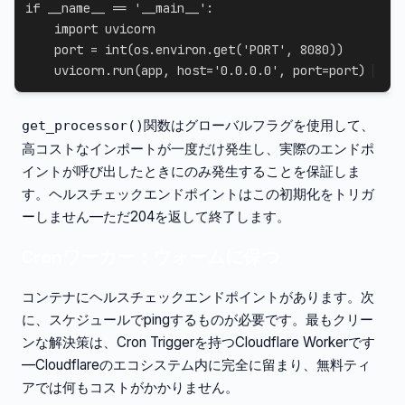
if
 __name__ 
==
'__main__'
:
import
 uvicorn

    port 
=
int
(
os
.
environ
.
get
(
'PORT'
,
8080
)
)
    uvicorn
.
run
(
app
,
 host
=
'0.0.0.0'
,
 port
=
port
)
関数はグローバルフラグを使用して、
get_processor()
高コストなインポートが一度だけ発生し、実際のエンドポ
イントが呼び出したときにのみ発生することを保証しま
す。ヘルスチェックエンドポイントはこの初期化をトリガ
ーしません—ただ204を返して終了します。
Cronワーカー：ウォームに保つ
コンテナにヘルスチェックエンドポイントがあります。次
に、スケジュールでpingするものが必要です。最もクリー
ンな解決策は、Cron Triggerを持つCloudflare Workerです
—Cloudflareのエコシステム内に完全に留まり、無料ティ
アでは何もコストがかかりません。