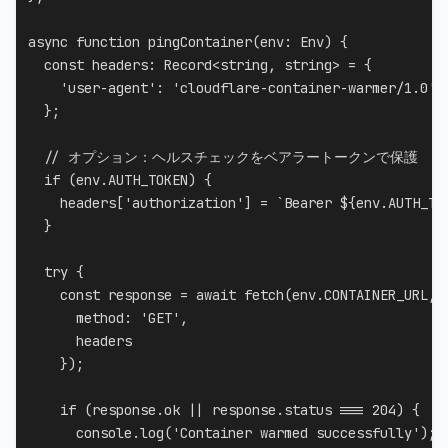
async
function
pingContainer
(
env
:
 Env
)
{
const
 headers
:
 Record
<
string
,
string
>
=
{
'user-agent'
:
'cloudflare-container-warmer/1.0'
}
;
// オプション：ヘルスチェックをベアラートークンで保護
if
(
env
.
AUTH_TOKEN
)
{
    headers
[
'authorization'
]
=
`
Bearer 
${
env
.
AUTH_TO
}
try
{
const
 response 
=
await
fetch
(
env
.
CONTAINER_URL
,
      method
:
'GET'
,
      headers

}
)
;
if
(
response
.
ok 
||
 response
.
status 
===
204
)
{
console
.
log
(
'Container warmed successfully'
)
;