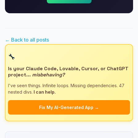
← Back to all posts
🔧
Is your Claude Code, Lovable, Cursor, or ChatGPT
project...
misbehaving?
I've seen things. Infinite loops. Missing dependencies. 47
nested divs.
I can help.
Fix My AI-Generated App →