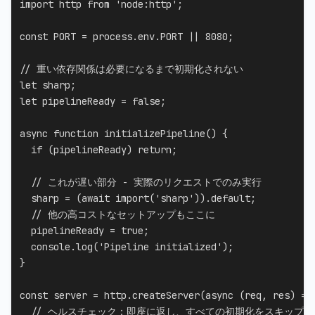
import
 http 
from
'node:http'
;
const
PORT
=
 process
.
env
.
PORT
||
8080
;
// 重い依存関係は必要になるまで初期化されない
let
 sharp
;
let
 pipelineReady 
=
false
;
async
function
initializePipeline
(
)
{
if
(
pipelineReady
)
return
;
// これが遅い部分 - 実際のリクエストでのみ実行
  sharp 
=
(
await
import
(
'sharp'
)
)
.
default
;
// 他の高コストなセットアップもここに
  pipelineReady 
=
true
;
  console
.
log
(
'Pipeline initialized'
)
;
}
const
 server 
=
 http
.
createServer
(
async
(
req
,
 res
)
=>
// ヘルスチェック：即座に返し、すべての初期化をスキップ