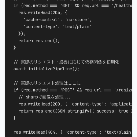
if
(
req
.
method 
===
'GET'
&&
 req
.
url 
===
'/healthch
    res
.
writeHead
(
204
,
{
'cache-control'
:
'no-store'
,
'content-type'
:
'text/plain'
}
)
;
return
 res
.
end
(
)
;
}
// 実際のリクエスト：必要に応じて依存関係を初期化
await
initializePipeline
(
)
;
// 実際のリクエスト処理はここに
if
(
req
.
method 
===
'POST'
&&
 req
.
url 
===
'/resize'
// sharpで画像を処理...
    res
.
writeHead
(
200
,
{
'content-type'
:
'applicatio
return
 res
.
end
(
JSON
.
stringify
(
{
success
:
true
}
)
}
  res
.
writeHead
(
404
,
{
'content-type'
:
'text/plain'