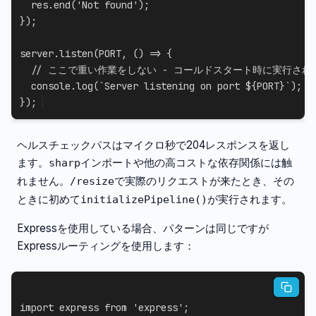
  res
.
end
(
'Not found'
)
;
}
)
;
server
.
listen
(
PORT
,
(
)
=>
{
// ここで重い作業をしない - コールドスタート時に実行され
  console
.
log
(
`
Server listening on port 
${
PORT
}
`
)
;
}
)
;
ヘルスチェックパスはマイクロ秒で204レスポンスを返し
ます。
インポートや他の高コストな依存関係には触
sharp
れません。
で実際のリクエストが来たとき、その
/resize
ときに初めて
が実行されます。
initializePipeline()
Expressを使用している場合、パターンは同じですが
Expressルーティングを使用します：
import
 express 
from
'express'
;