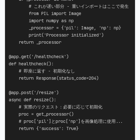
# これが遅い部分 - 重いインポートはここで発生
from
 PIL 
import
 Image

import
 numpy 
as
 np

        _processor 
=
{
'pil'
:
 Image
,
'np'
:
 np
}
print
(
'Processor initialized'
)
return
 _processor

@app
.
get
(
'/healthcheck'
)
def
healthcheck
(
)
:
# 即座に返す - 初期化なし
return
 Response
(
status_code
=
204
)
@app
.
post
(
'/resize'
)
async
def
resize
(
)
:
# 実際のリクエスト：必要に応じて初期化
    proc 
=
 get_processor
(
)
# proc['pil']とproc['np']を画像処理に使用...
return
{
'success'
:
True
}