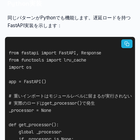
Python実装
同じパターンがPythonでも機能します。遅延ロードを持つ
FastAPI実装を示します：
from
 fastapi 
import
 FastAPI
,
from
 functools 
import
import
 os

app 
=
 FastAPI
(
)
# 重いインポートはモジュールレベルに留まるが実行されない
# 実際のロードはget_processor()で発生
_processor 
=
None
def
get_processor
(
)
:
global
 _processor

if
 _processor 
is
None
: