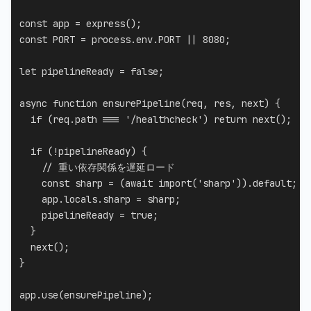
const
 app 
=
express
(
)
;
const
PORT
=
 process
.
env
.
PORT
||
8080
;
let
 pipelineReady 
=
false
;
async
function
ensurePipeline
(
req
,
 res
,
 next
)
{
if
(
req
.
path 
===
'/healthcheck'
)
return
next
(
)
;
if
(
!
pipelineReady
)
{
// 重い依存関係を遅延ロード
const
 sharp 
=
(
await
import
(
'sharp'
)
)
.
default
;
    app
.
locals
.
sharp 
=
 sharp
;
    pipelineReady 
=
true
;
}
next
(
)
;
}
app
.
use
(
ensurePipeline
)
;