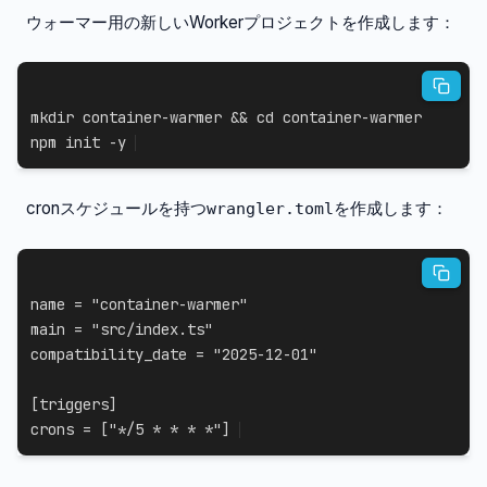
ウォーマー用の新しいWorkerプロジェクトを作成します：
mkdir
 container-warmer 
&&
cd
npm
 init 
-y
cronスケジュールを持つ
を作成します：
wrangler.toml
name
=
"container-warmer"
main
=
"src/index.ts"
compatibility_date
=
"2025-12-01"
[
triggers
]
crons
=
[
"*/5 * * * *"
]