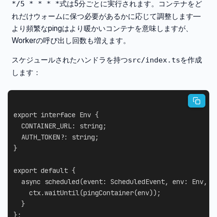
式は5分ごとに実行されます。コンテナをど
*/5 * * * *
れだけウォームに保つ必要があるかに応じて調整します—
より頻繁なpingはより暖かいコンテナを意味しますが、
Workerの呼び出し回数も増えます。
スケジュールされたハンドラを持つ
を作成
src/index.ts
します：
export
interface
Env
{
CONTAINER_URL
:
string
;
AUTH_TOKEN
?
:
string
;
}
export
default
{
async
scheduled
(
event
:
 ScheduledEvent
,
 env
:
 Env
,
 c
    ctx
.
waitUntil
(
pingContainer
(
env
)
)
;
}
}
;