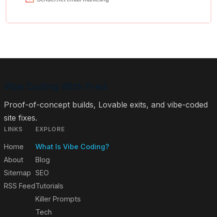
Vibe Coding With Fred
Proof-of-concept builds, Lovable exits, and vibe-coded
site fixes.
LINKS
EXPLORE
Home
What Is Vibe Coding?
About
Blog
Sitemap
SEO
RSS Feed
Tutorials
Killer Prompts
Tech