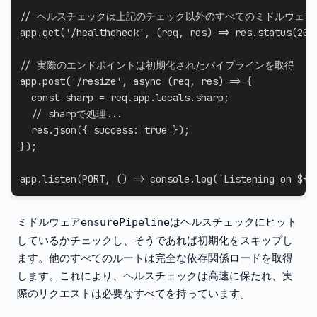
// ヘルスチェックは上記のチェック以外のすべてのミドルウェア
app
.
get
(
'/healthcheck'
,
(
req
,
 res
)
=>
 res
.
status
(
204
// 実際のエンドポイントは初期化されたパイプラインを取得
app
.
post
(
'/resize'
,
async
(
req
,
 res
)
=>
{
const
 sharp 
=
 req
.
app
.
locals
.
sharp
;
// sharpで処理...
  res
.
json
(
{
success
:
true
}
)
;
}
)
;
app
.
listen
(
PORT
,
(
)
=>
 console
.
log
(
`
Listening on 
${
P
ミドルウェア
はヘルスチェックにヒット
ensurePipeline
しているかチェックし、そうであれば初期化をスキップし
ます。他のすべてのルートは完全な依存関係ロードを取得
します。これにより、ヘルスチェックは高速に保たれ、実
際のリクエストは必要なすべてを持っています。