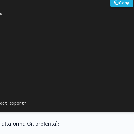
Copy
o
ect export"
attaforma Git preferita):