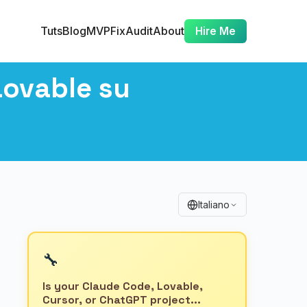
Tuts
Blog
MVP
Fix
Audit
About
Hire Me
Lovable su
Italiano
🔧
Is your Claude Code, Lovable,
Cursor, or ChatGPT project...