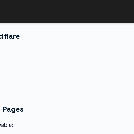
dflare
e Pages
vable: