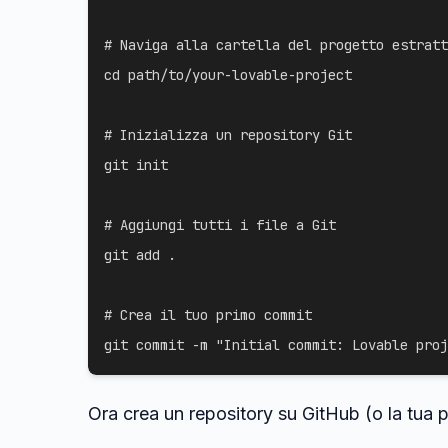
# Naviga alla cartella del progetto estratt
cd
 path/to/your-lovable-project

# Inizializza un repository Git
git
 init

# Aggiungi tutti i file a Git
git
add
.
# Crea il tuo primo commit
git
 commit 
-m
"Initial commit: Lovable proj
Ora crea un repository su GitHub (o la tua pi