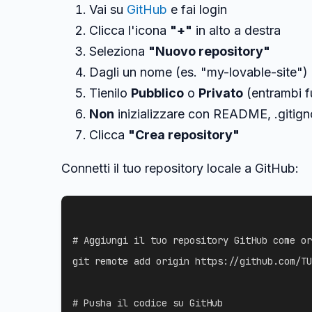
Vai su
GitHub
e fai login
Clicca l'icona
"+"
in alto a destra
Seleziona
"Nuovo repository"
Dagli un nome (es. "my-lovable-site")
Tienilo
Pubblico
o
Privato
(entrambi f
Non
inizializzare con README, .gitign
Clicca
"Crea repository"
Connetti il tuo repository locale a GitHub:
# Aggiungi il tuo repository GitHub come or
git
 remote 
add
 origin https://github.com/TU
# Pusha il codice su GitHub