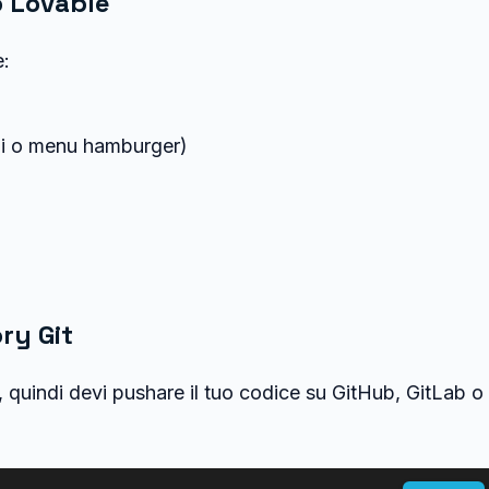
o Lovable
e:
ini o menu hamburger)
ry Git
 quindi devi pushare il tuo codice su GitHub, GitLab o