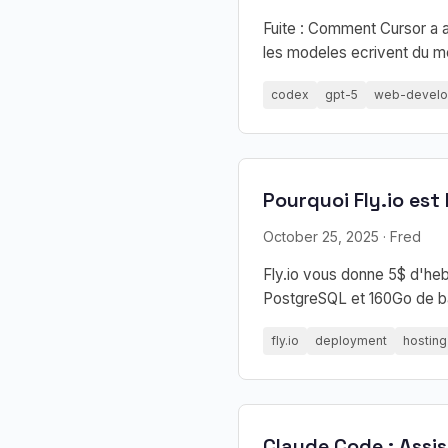
Fuite : Comment Cursor a 
les modeles ecrivent du me
codex
gpt-5
web-devel
Pourquoi Fly.io est
October 25, 2025
· Fred
Fly.io vous donne 5$ d'he
PostgreSQL et 160Go de ban
fly.io
deployment
hosting
Claude Code : Assis