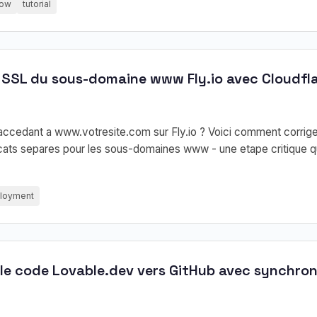
low
tutorial
s SSL du sous-domaine www Fly.io avec Cloudfla
accedant a www.votresite.com sur Fly.io ? Voici comment corrige
icats separes pour les sous-domaines www - une etape critique q
loyment
e code Lovable.dev vers GitHub avec synchron