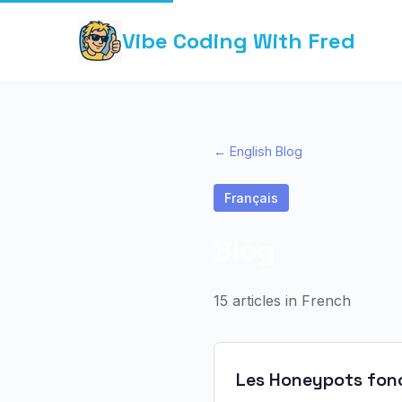
Vibe Coding With Fred
← English Blog
Français
Blog
15
articles in
French
Les Honeypots fonc