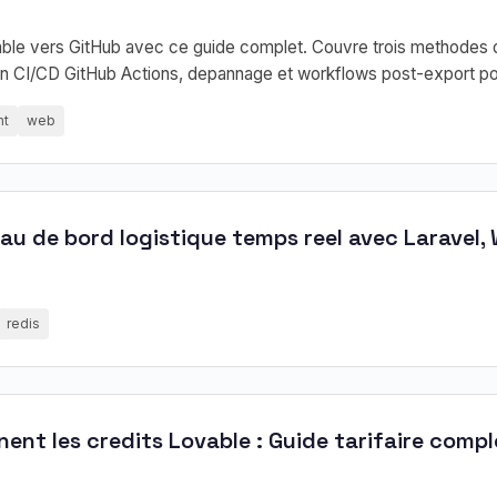
able vers GitHub avec ce guide complet. Couvre trois methodes 
ion CI/CD GitHub Actions, depannage et workflows post-export po
nt
web
eau de bord logistique temps reel avec Laravel
redis
nt les credits Lovable : Guide tarifaire comp