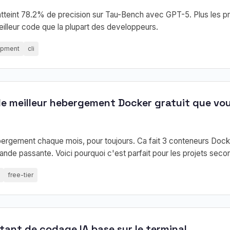
atteint 78.2% de precision sur Tau-Bench avec GPT-5. Plus les p
illeur code que la plupart des developpeurs.
opment
cli
 le meilleur hebergement Docker gratuit que vou
bergement chaque mois, pour toujours. Ca fait 3 conteneurs Doc
de passante. Voici pourquoi c'est parfait pour les projets secon
free-tier
tant de codage IA base sur le terminal