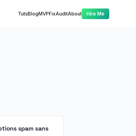
Tuts
Blog
MVP
Fix
Audit
About
Hire Me
iptions spam sans