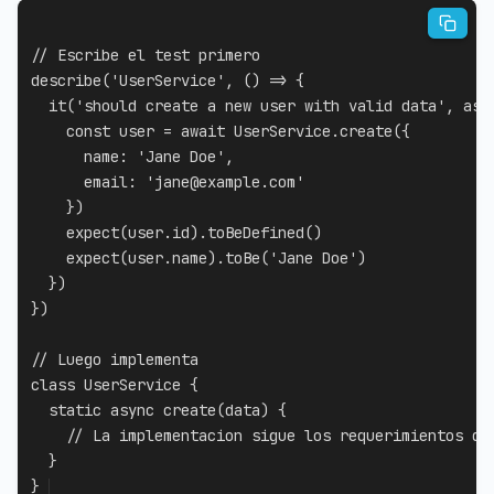
// Escribe el test primero
describe
(
'UserService'
,
(
)
=>
{
it
(
'should create a new user with valid data'
,
asy
const
 user 
=
await
 UserService
.
create
(
{
name
:
'Jane Doe'
,
email
:
'jane@example.com'
}
)
expect
(
user
.
id
)
.
toBeDefined
(
)
expect
(
user
.
name
)
.
toBe
(
'Jane Doe'
)
}
)
}
)
// Luego implementa
class
UserService
{
static
async
create
(
data
)
{
// La implementacion sigue los requerimientos de
}
}