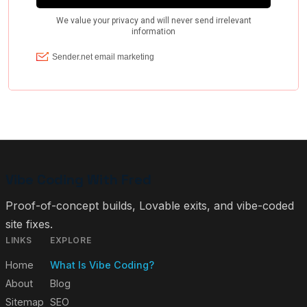
Vibe Coding With Fred
Proof-of-concept builds, Lovable exits, and vibe-coded
site fixes.
LINKS
EXPLORE
Home
What Is Vibe Coding?
About
Blog
Sitemap
SEO