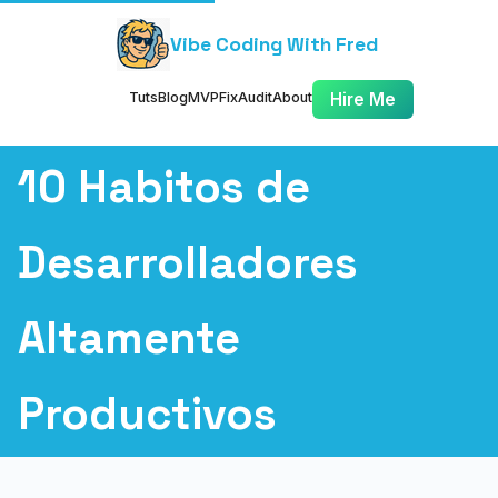
Vibe Coding With Fred
Tuts
Blog
MVP
Fix
Audit
About
Hire Me
10 Habitos de
Desarrolladores
Altamente
Productivos