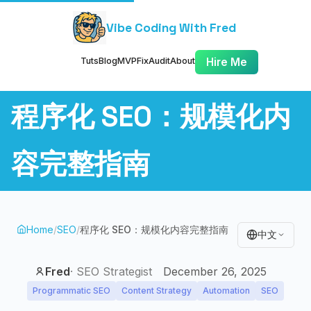
Vibe Coding With Fred
Tuts
Blog
MVP
Fix
Audit
About
Hire Me
程序化 SEO：规模化内
容完整指南
Home
/
SEO
/
程序化 SEO：规模化内容完整指南
中文
Fred
·
SEO Strategist
December 26, 2025
Programmatic SEO
Content Strategy
Automation
SEO