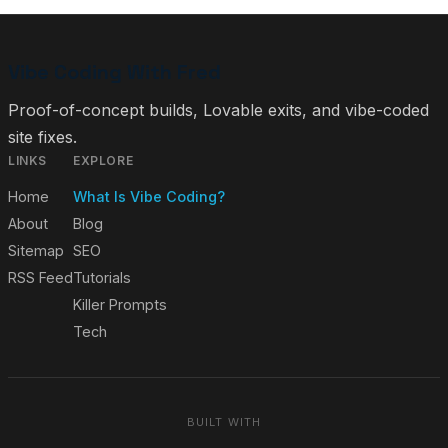
Vibe Coding With Fred
Proof-of-concept builds, Lovable exits, and vibe-coded
site fixes.
LINKS
EXPLORE
Home
What Is Vibe Coding?
About
Blog
Sitemap
SEO
RSS Feed
Tutorials
Killer Prompts
Tech
BUILT WITH