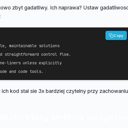
kowo zbyt gadatliwy. Ich naprawa? Ustaw gadatliwos
:
Copy
le, maintainable solutions

d straightforward control flow.

ne-liners unless explicitly

ode and code tools.
ich kod stal sie 3x bardziej czytelny przy zachowaniu
ekstu ktory zmienia wszystko