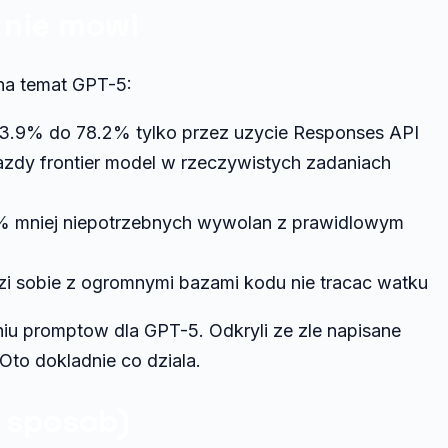
i nie mowi
na temat GPT-5:
3.9% do 78.2% tylko przez uzycie Responses API
zdy frontier model w rzeczywistych zadaniach
 mniej niepotrzebnych wywolan z prawidlowym
i sobie z ogromnymi bazami kodu nie tracac watku
niu promptow dla GPT-5. Odkryli ze zle napisane
to dokladnie co dziala.
 sposob)