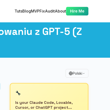
Tuts
Blog
MVP
Fix
Audit
About
Hire Me
owaniu z GPT-5 (Z
Polski
🔧
Is your Claude Code, Lovable,
Cursor, or ChatGPT project...