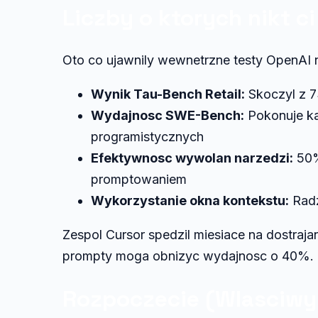
Liczby o ktorych nikt c
Oto co ujawnily wewnetrzne testy OpenAI 
Wynik Tau-Bench Retail:
Skoczyl z 7
Wydajnosc SWE-Bench:
Pokonuje ka
programistycznych
Efektywnosc wywolan narzedzi:
50%
promptowaniem
Wykorzystanie okna kontekstu:
Radz
Zespol Cursor spedzil miesiace na dostraja
prompty moga obnizyc wydajnosc o 40%. O
Rozpoczecie (Wlasciwy