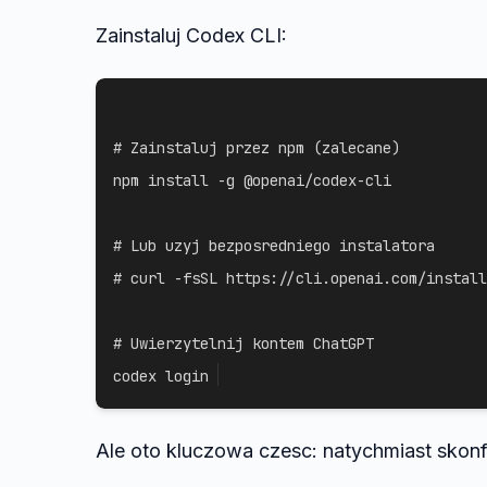
Zainstaluj Codex CLI:
# Zainstaluj przez npm (zalecane)
npm
install
-g
 @openai/codex-cli

# Lub uzyj bezposredniego instalatora
# curl -fsSL https://cli.openai.com/install
# Uwierzytelnij kontem ChatGPT
codex login
Ale oto kluczowa czesc: natychmiast skonf