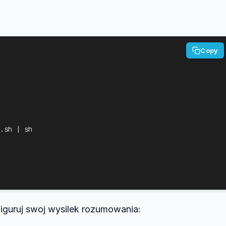
Copy
.sh | sh
iguruj swoj wysilek rozumowania: