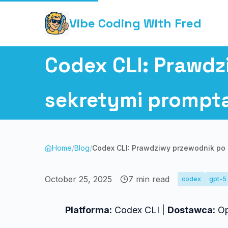
Vibe Coding With Fred
Codex CLI: Prawdz
sekretymi prompta
Home
/
Blog
/
Codex CLI: Prawdziwy przewodnik po 
October 25, 2025
7
min read
codex
gpt-5
Platforma:
Codex CLI |
Dostawca:
Op