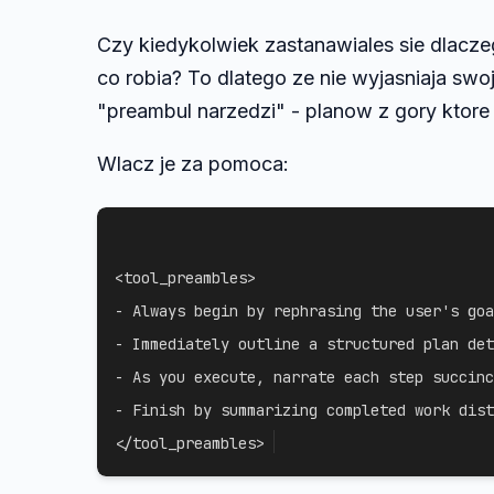
Czy kiedykolwiek zastanawiales sie dlacze
co robia? To dlatego ze nie wyjasniaja sw
"preambul narzedzi" - planow z gory ktore
Wlacz je za pomoca:
<tool_preambles>

- Always begin by rephrasing the user's goa
- Immediately outline a structured plan det
- As you execute, narrate each step succinc
- Finish by summarizing completed work dist
</tool_preambles>