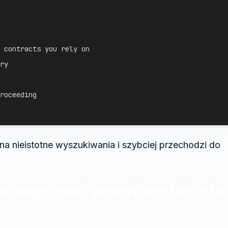
 contracts you rely on

ry

roceeding

a nieistotne wyszukiwania i szybciej przechodzi do
aczego twoj agent wydaje sie