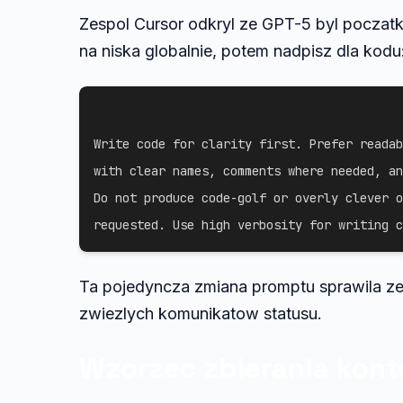
Zespol Cursor odkryl ze GPT-5 byl poczat
na niska globalnie, potem nadpisz dla kodu
Write code for clarity first. Prefer readab
with clear names, comments where needed, an
Do not produce code-golf or overly clever o
requested. Use high verbosity for writing c
Ta pojedyncza zmiana promptu sprawila ze 
zwiezlych komunikatow statusu.
Wzorzec zbierania kont