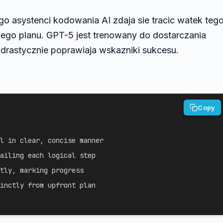
go asystenci kodowania AI zdaja sie tracic watek teg
ojego planu. GPT-5 jest trenowany do dostarczania
 drastycznie poprawiaja wskazniki sukcesu.
Copy
l in clear, concise manner

ailing each logical step

tly, marking progress

inctly from upfront plan
