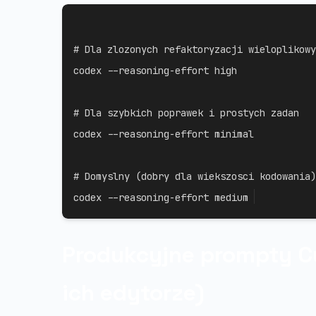
# Dla zlozonych refaktoryzacji wieloplikowy
codex --reasoning-effort high

# Dla szybkich poprawek i prostych zadan
codex --reasoning-effort minimal

# Domyslny (dobry dla wiekszosci kodowania)
codex --reasoning-effort medium
Produkcyjne prompty C
ich edytorze)