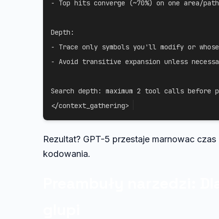
- Top hits converge (~70%) on one area/path

Depth:

- Trace only symbols you'll modify or whose
- Avoid transitive expansion unless necessa
Search depth: maximum 2 tool calls before p
</context_gathering>
Rezultat? GPT-5 przestaje marnowac czas n
kodowania.
Preambuły narzedzi: Dl
glupi