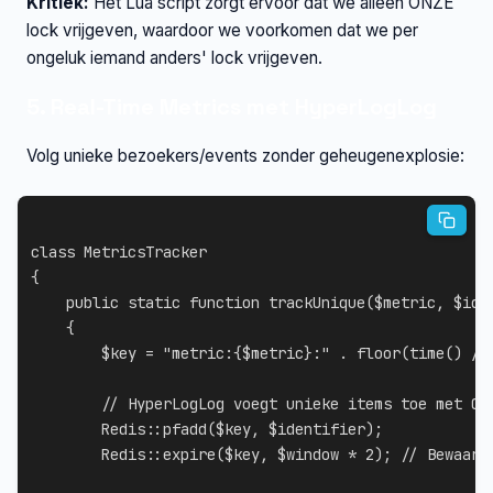
Kritiek:
Het Lua script zorgt ervoor dat we alleen ONZE
lock vrijgeven, waardoor we voorkomen dat we per
ongeluk iemand anders' lock vrijgeven.
5. Real-Time Metrics met HyperLogLog
Volg unieke bezoekers/events zonder geheugenexplosie:
class
MetricsTracker
{
public
static
function
trackUnique
(
$metric
,
$ide
{
$key
=
"metric:
{
$metric
}
:"
.
floor
(
time
(
)
/
// HyperLogLog voegt unieke items toe met O(
Redis
::
pfadd
(
$key
,
$identifier
)
;
Redis
::
expire
(
$key
,
$window
*
2
)
;
// Bewaar 