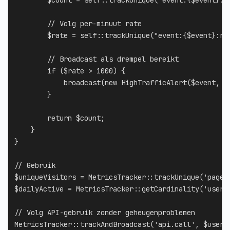
$count
=
self
::
trackUnique
(
"event:
{
$event
}
:u
// Volg per-minuut rate
$rate
=
self
::
trackUnique
(
"event:
{
$event
}
:ra
// Broadcast als drempel bereikt
if
(
$rate
>
1000
)
{
broadcast
(
new
HighTrafficAlert
(
$event
,
$
}
return
$count
;
}
}
// Gebruik
$uniqueVisitors
=
MetricsTracker
::
trackUnique
(
'page.
$dailyActive
=
MetricsTracker
::
getCardinality
(
'user.
// Volg API-gebruik zonder geheugenproblemen
MetricsTracker
::
trackAndBroadcast
(
'api.call'
,
$user
-