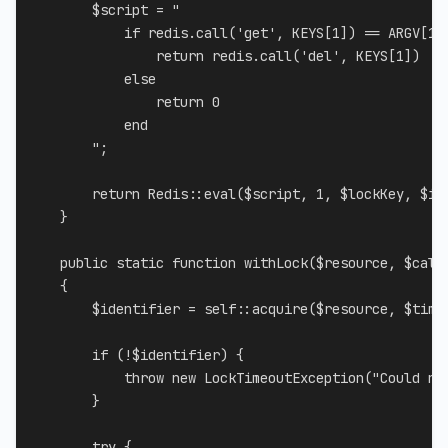
$script
=
"

            if redis.call('get', KEYS[1]) == ARGV[1] 
                return redis.call('del', KEYS[1])

            else

                return 0

            end

        "
;
return
Redis
::
eval
(
$script
,
1
,
$lockKey
,
$id
}
public
static
function
withLock
(
$resource
,
$call
{
$identifier
=
self
::
acquire
(
$resource
,
$time
if
(
!
$identifier
)
{
throw
new
LockTimeoutException
(
"Could no
}
try
{