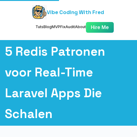
Vibe Coding With Fred
Tuts
Blog
MVP
Fix
Audit
About
Hire Me
5 Redis Patronen
voor Real-Time
Laravel Apps Die
Schalen