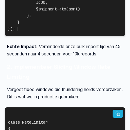
3600
,
$shipment
->
toJson
(
)
)
;
}
}
)
;
Echte Impact:
Verminderde onze bulk import tijd van 45
seconden naar 4 seconden voor 10k records.
2. Implementeer Sliding Window Rate
Limiting
Vergeet fixed windows die thundering herds veroorzaken.
Dit is wat we in productie gebruiken:
class
RateLimiter
{