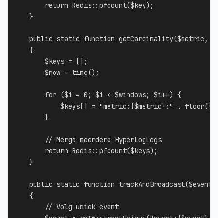
return
Redis
::
pfcount
(
$key
)
;
}
public
static
function
getCardinality
(
$metric
,
$
{
$keys
=
[
]
;
$now
=
time
(
)
;
for
(
$i
=
0
;
$i
<
$windows
;
$i
++
)
{
$keys
[
]
=
"metric:
{
$metric
}
:"
.
floor
(
(
$
}
// Merge meerdere HyperLogLogs
return
Redis
::
pfcount
(
$keys
)
;
}
public
static
function
trackAndBroadcast
(
$event
,
{
// Volg uniek event