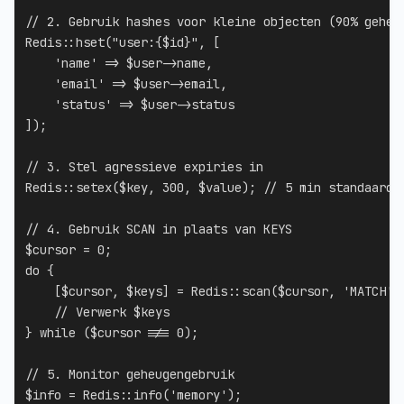
// 2. Gebruik hashes voor kleine objecten (90% geheu
Redis
::
hset
(
"user:
{
$id
}
"
,
[
'name'
=>
$user
->
name
,
'email'
=>
$user
->
email
,
'status'
=>
$user
->
status
]
)
;
// 3. Stel agressieve expiries in
Redis
::
setex
(
$key
,
300
,
$value
)
;
// 5 min standaard,
// 4. Gebruik SCAN in plaats van KEYS
$cursor
=
0
;
do
{
[
$cursor
,
$keys
]
=
Redis
::
scan
(
$cursor
,
'MATCH'
,
// Verwerk $keys
}
while
(
$cursor
!==
0
)
;
// 5. Monitor geheugengebruik
$info
=
Redis
::
info
(
'memory'
)
;