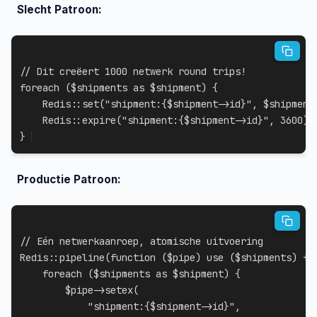
Slecht Patroon:
// Dit creëert 1000 netwerk round trips!
foreach
(
$shipments
as
$shipment
)
{
Redis
::
set
(
"shipment:
{
$shipment
->
id
}
"
,
$shipment
Redis
::
expire
(
"shipment:
{
$shipment
->
id
}
"
,
3600
)
;
}
Productie Patroon:
// Eén netwerkaanroep, atomische uitvoering
Redis
::
pipeline
(
function
(
$pipe
)
use
(
$shipments
)
{
foreach
(
$shipments
as
$shipment
)
{
$pipe
->
setex
(
"shipment:
{
$shipment
->
id
}
"
,