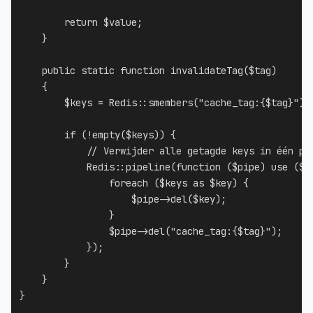
return
$value
;
}
public
static
function
invalidateTag
(
$tag
)
{
$keys
=
Redis
::
smembers
(
"cache_tag:
{
$tag
}
"
)
;
if
(
!
empty
(
$keys
)
)
{
// Verwijder alle getagde keys in één pi
Redis
::
pipeline
(
function
(
$pipe
)
use
(
$k
foreach
(
$keys
as
$key
)
{
$pipe
->
del
(
$key
)
;
}
$pipe
->
del
(
"cache_tag:
{
$tag
}
"
)
;
}
)
;
}
}
}