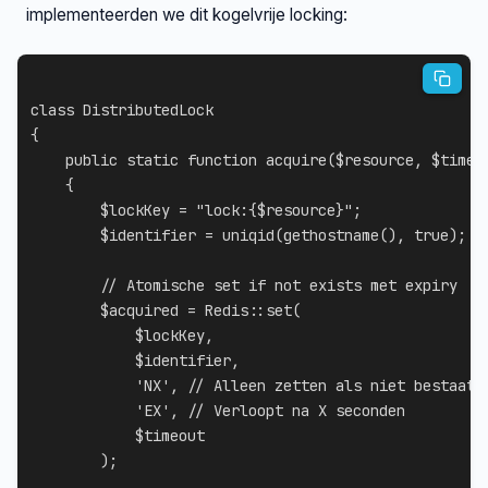
implementeerden we dit kogelvrije locking:
class
DistributedLock
{
public
static
function
acquire
(
$resource
,
$timeo
{
$lockKey
=
"lock:
{
$resource
}
"
;
$identifier
=
uniqid
(
gethostname
(
)
,
true
)
;
// Atomische set if not exists met expiry
$acquired
=
Redis
::
set
(
$lockKey
,
$identifier
,
'NX'
,
// Alleen zetten als niet bestaat
'EX'
,
// Verloopt na X seconden
$timeout
)
;