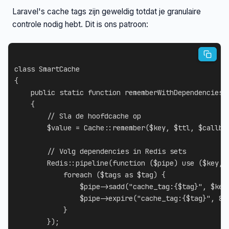
Laravel's cache tags zijn geweldig totdat je granulaire
controle nodig hebt. Dit is ons patroon:
class
SmartCache
{
public
static
function
rememberWithDependencies
(
{
// Sla de hoofdcache op
$value
=
Cache
::
remember
(
$key
,
$ttl
,
$callba
// Volg dependencies in Redis sets
Redis
::
pipeline
(
function
(
$pipe
)
use
(
$key
,
foreach
(
$tags
as
$tag
)
{
$pipe
->
sadd
(
"cache_tag:
{
$tag
}
"
,
$key
$pipe
->
expire
(
"cache_tag:
{
$tag
}
"
,
86
}
}
)
;