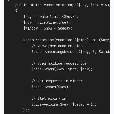
public
static
function
attempt
(
$key
,
$max
=
60
,
{
$key
=
"rate_limit:
{
$key
}
"
;
$now
=
microtime
(
true
)
;
$window
=
$now
-
$decay
;
Redis
::
pipeline
(
function
(
$pipe
)
use
(
$key
,
// Verwijder oude entries
$pipe
->
zremrangebyscore
(
$key
,
0
,
$window
// Voeg huidige request toe
$pipe
->
zadd
(
$key
,
$now
,
$now
)
;
// Tel requests in window
$pipe
->
zcard
(
$key
)
;
// Stel expiry in
$pipe
->
expire
(
$key
,
$decay
+
1
)
;
}
)
;