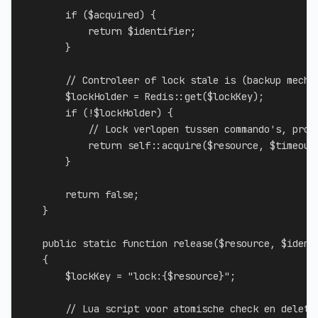
if
(
$acquired
)
{
return
$identifier
;
}
// Controleer of lock stale is (backup mecha
$lockHolder
=
Redis
::
get
(
$lockKey
)
;
if
(
!
$lockHolder
)
{
// Lock verlopen tussen commando's, prob
return
self
::
acquire
(
$resource
,
$timeout
}
return
false
;
}
public
static
function
release
(
$resource
,
$ident
{
$lockKey
=
"lock:
{
$resource
}
"
;
// Lua script voor atomische check en delete