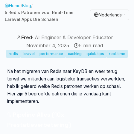
Home
/
Blog
/
5 Redis Patronen voor Real-Time
Nederlands
Laravel Apps Die Schalen
Fred
·
AI Engineer & Developer Educator
November 4, 2025
6
min read
redis
laravel
performance
caching
quick-tips
real-time
Na het migreren van Redis naar KeyDB en weer terug
terwijl we miljarden aan logistieke transacties verwerkten,
heb ik geleerd welke Redis patronen werken op schaal.
Hier zijn 5 beproefde patronen die je vandaag kunt
implementeren.
1. Pipeline Alles (10x
Prestatieverbetering)