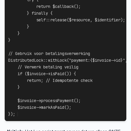
return
$callback
(
)
;
}
finally
{
self
::
release
(
$resource
,
$identifier
)
;
}
}
}
// Gebruik voor betalingsverwerking
DistributedLock
::
withLock
(
"payment:
{
$invoice
->
id
}
"
,
// Verwerk betaling veilig
if
(
$invoice
->
isPaid
(
)
)
{
return
;
// Idempotente check
}
$invoice
->
processPayment
(
)
;
$invoice
->
markAsPaid
(
)
;
}
)
;