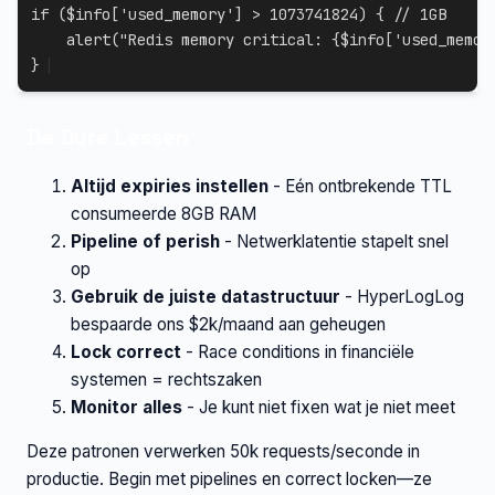
if
(
$info
[
'used_memory'
]
>
1073741824
)
{
// 1GB
alert
(
"Redis memory critical: 
{
$info
[
'used_memor
}
De Dure Lessen
Altijd expiries instellen
- Eén ontbrekende TTL
consumeerde 8GB RAM
Pipeline of perish
- Netwerklatentie stapelt snel
op
Gebruik de juiste datastructuur
- HyperLogLog
bespaarde ons $2k/maand aan geheugen
Lock correct
- Race conditions in financiële
systemen = rechtszaken
Monitor alles
- Je kunt niet fixen wat je niet meet
Deze patronen verwerken 50k requests/seconde in
productie. Begin met pipelines en correct locken—ze