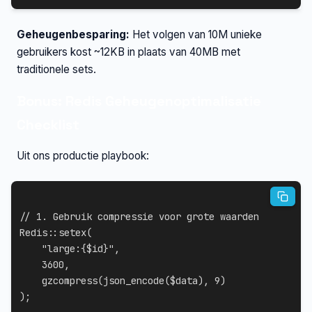
Geheugenbesparing:
Het volgen van 10M unieke
gebruikers kost ~12KB in plaats van 40MB met
traditionele sets.
Bonus: Redis Geheugenoptimalisatie
Checklist
Uit ons productie playbook:
// 1. Gebruik compressie voor grote waarden
Redis
::
setex
(
"large:
{
$id
}
"
,
3600
,
gzcompress
(
json_encode
(
$data
)
,
9
)
)
;