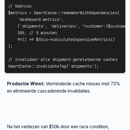
// Gebruik
$metrics
=
SmartCache
::
rememberWithDependencies
(
'dashboard.metrics'
,
[
'shipments'
,
'deliveries'
,
"customer:
{
$customer
300
,
// 5 minuten
fn
(
)
=>
$this
->
calculateExpensiveMetrics
(
)
)
;
// Invalideer alle shipment-gerelateerde caches
SmartCache
::
invalidateTag
(
'shipments'
)
;
Productie Winst:
Verminderde cache misses met 73%
en elimineerde cascaderende invalidaties.
4. Gedistribueerde Locks Die Niet
Deadlocken
Na het verliezen van $50k door een race condition,