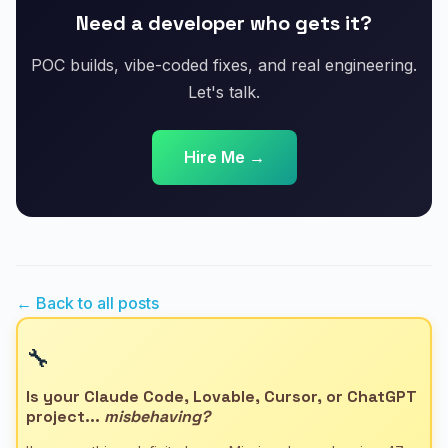
Need a developer who gets it?
POC builds, vibe-coded fixes, and real engineering.
Let's talk.
Hire Me →
← Back to all posts
🔧
Is your Claude Code, Lovable, Cursor, or ChatGPT
project...
misbehaving?