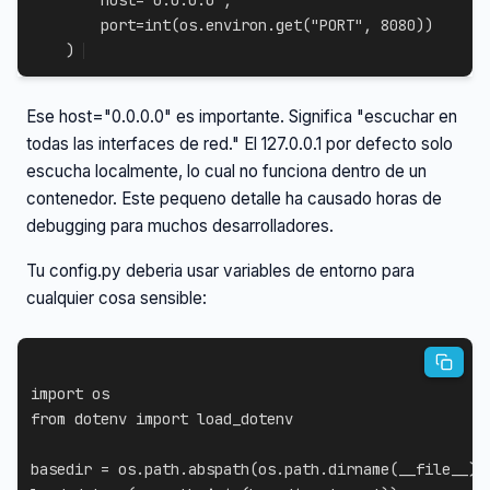
        host
=
"0.0.0.0"
,
        port
=
int
(
os
.
environ
.
get
(
"PORT"
,
8080
)
)
)
Ese host="0.0.0.0" es importante. Significa "escuchar en
todas las interfaces de red." El 127.0.0.1 por defecto solo
escucha localmente, lo cual no funciona dentro de un
contenedor. Este pequeno detalle ha causado horas de
debugging para muchos desarrolladores.
Tu config.py deberia usar variables de entorno para
cualquier cosa sensible:
import
from
 dotenv 
import
 load_dotenv

basedir 
=
 os
.
path
.
abspath
(
os
.
path
.
dirname
(
__file__
)
)