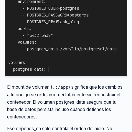
environment
:
-
 POSTGRES_USER=postgres

-
 POSTGRES_PASSWORD=postgres

-
 POSTGRES_DB=flask_blog

ports
:
-
"5432:5432"
volumes
:
-
 postgres_data
:
/var/lib/postgresql/data

volumes
:
  postgres_data
:
El mount de volumen (
) significa que los cambios
.:/app
a tu codigo se reflejan inmediatamente sin reconstruir el
contenedor. El volumen postgres_data asegura que tu
base de datos persista incluso cuando detienes los
contenedores.
Ese depends_on solo controla el orden de inicio. No