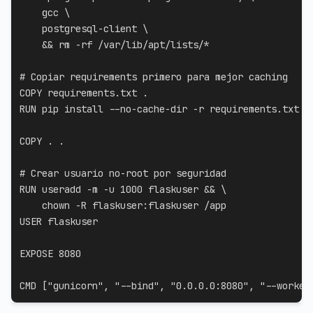
    gcc 
\
    postgresql-client 
\
    && rm -rf /var/lib/apt/lists/*
# Copiar requirements primero para mejor caching
COPY
 requirements.txt .
RUN
 pip install --no-cache-dir -r requirements.txt
COPY
 . .
# Crear usuario no-root por seguridad
RUN
 useradd -m -u 1000 flaskuser && 
\
    chown -R flaskuser:flaskuser /app
USER
 flaskuser
EXPOSE
 8080
CMD
 [
"gunicorn"
, 
"--bind"
, 
"0.0.0.0:8080"
, 
"--worker