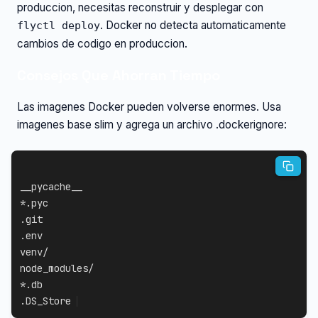
produccion, necesitas reconstruir y desplegar con
. Docker no detecta automaticamente
flyctl deploy
cambios de codigo en produccion.
Consejos Que Ahorran Tiempo
Las imagenes Docker pueden volverse enormes. Usa
imagenes base slim y agrega un archivo .dockerignore:
__pycache__

*.pyc

.git

.env

venv/

node_modules/

*.db

.DS_Store