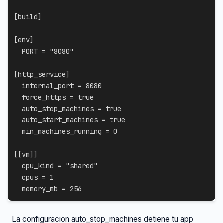
[
build
]
[
env
]
PORT
=
"8080"
[
http_service
]
internal_port
=
8080
force_https
=
true
auto_stop_machines
=
true
auto_start_machines
=
true
min_machines_running
=
0
[
[
vm
]
]
cpu_kind
=
"shared"
cpus
=
1
memory_mb
=
256
La configuracion auto_stop_machines detiene tu app