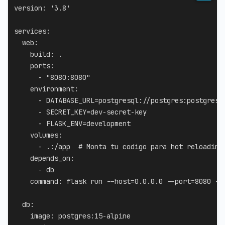
version
:
'3.8'
services
:
web
:
build
:
 .

ports
:
-
"8080:8080"
environment
:
-
 DATABASE_URL=postgresql
:
//postgres
:
postgres@
-
 SECRET_KEY=dev
-
secret
-
key

-
 FLASK_ENV=development

volumes
:
-
 .
:
/app  
# Monta tu codigo para hot reloading
depends_on
:
-
 db

command
:
 flask run 
-
-
host=0.0.0.0 
-
-
port=8080 
-
-
db
:
image
:
 postgres
:
15
-
alpine
