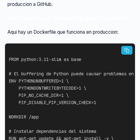
produccion a GitHub.
Escribiendo un Dockerfile Que Funciona
Aqui hay un Dockerfile que funciona en produccion:
FROM
 python:3.11-slim 
as
 base
# El buffering de Python puede causar problemas en c
ENV
 PYTHONUNBUFFERED=1 
\
    PYTHONDONTWRITEBYTECODE=1 
\
    PIP_NO_CACHE_DIR=1 
\
    PIP_DISABLE_PIP_VERSION_CHECK=1
WORKDIR
 /app
# Instalar dependencias del sistema
RUN
 apt-get update && apt-get install -y 
\