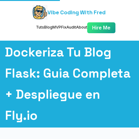
Vibe Coding With Fred
Tuts
Blog
MVP
Fix
Audit
About
Hire Me
Dockeriza Tu Blog
Flask: Guia Completa
+ Despliegue en
Fly.io