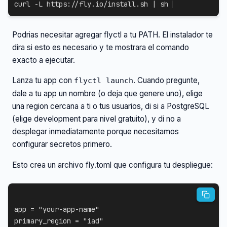
curl
-L
 https://fly.io/install.sh 
|
sh
Podrias necesitar agregar flyctl a tu PATH. El instalador te
dira si esto es necesario y te mostrara el comando
exacto a ejecutar.
Lanza tu app con
. Cuando pregunte,
flyctl launch
dale a tu app un nombre (o deja que genere uno), elige
una region cercana a ti o tus usuarios, di si a PostgreSQL
(elige development para nivel gratuito), y di no a
desplegar inmediatamente porque necesitamos
configurar secretos primero.
Esto crea un archivo fly.toml que configura tu despliegue:
app
=
"your-app-name"
primary_region
=
"iad"