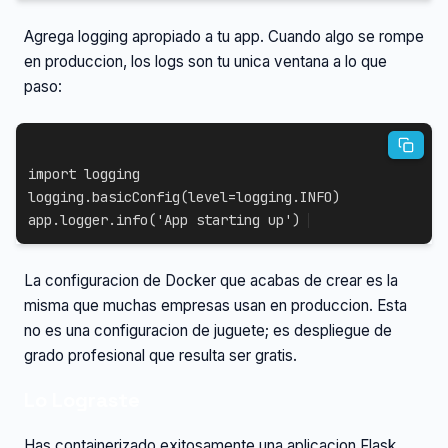
Agrega logging apropiado a tu app. Cuando algo se rompe
en produccion, los logs son tu unica ventana a lo que
paso:
import
 logging

logging
.
basicConfig
(
level
=
logging
.
INFO
)
app
.
logger
.
info
(
'App starting up'
)
La configuracion de Docker que acabas de crear es la
misma que muchas empresas usan en produccion. Esta
no es una configuracion de juguete; es despliegue de
grado profesional que resulta ser gratis.
Lo Lograste
Has containerizado exitosamente una aplicacion Flask