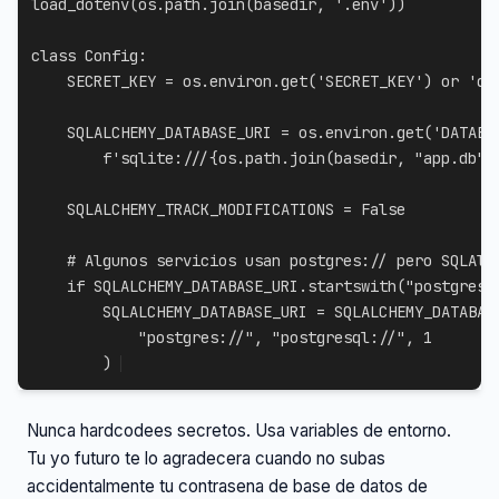
load_dotenv
(
os
.
path
.
join
(
basedir
,
'.env'
)
)
class
Config
:
    SECRET_KEY 
=
 os
.
environ
.
get
(
'SECRET_KEY'
)
or
'de
    SQLALCHEMY_DATABASE_URI 
=
 os
.
environ
.
get
(
'DATABA
f'sqlite:///
{
os
.
path
.
join
(
basedir
,
"app.db"
)
    SQLALCHEMY_TRACK_MODIFICATIONS 
=
False
# Algunos servicios usan postgres:// pero SQLAlc
if
 SQLALCHEMY_DATABASE_URI
.
startswith
(
"postgres:
        SQLALCHEMY_DATABASE_URI 
=
 SQLALCHEMY_DATABAS
"postgres://"
,
"postgresql://"
,
1
)
Nunca hardcodees secretos. Usa variables de entorno.
Tu yo futuro te lo agradecera cuando no subas
accidentalmente tu contrasena de base de datos de