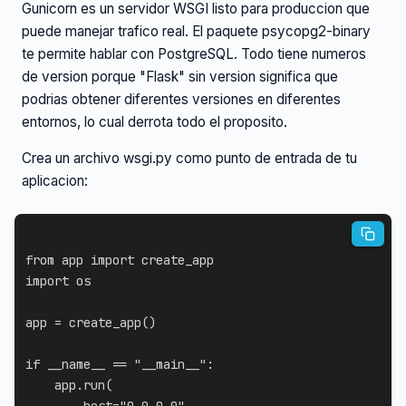
Gunicorn es un servidor WSGI listo para produccion que
puede manejar trafico real. El paquete psycopg2-binary
te permite hablar con PostgreSQL. Todo tiene numeros
de version porque "Flask" sin version significa que
podrias obtener diferentes versiones en diferentes
entornos, lo cual derrota todo el proposito.
Crea un archivo wsgi.py como punto de entrada de tu
aplicacion:
from
 app 
import
import
 os

app 
=
 create_app
(
)
if
 __name__ 
==
"__main__"
:
    app
.
run
(