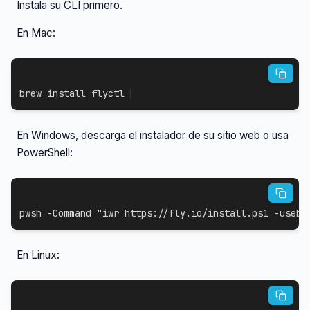
Instala su CLI primero.
En Mac:
brew 
install
 flyctl
En Windows, descarga el instalador de su sitio web o usa
PowerShell:
pwsh 
-
Command 
"iwr https://fly.io/install.ps1 -useb 
En Linux: