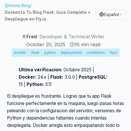
Home
/
Blog
/
Dockeriza Tu Blog Flask: Guia Completa +
Español
Despliegue en Fly.io
Fred
·
Developer & Technical Writer
October 20, 2025
10
min read
docker
flask
python
deployment
containers
flyio
Ultima verificacion:
Octubre 2025 |
Docker:
24.x |
Flask:
3.0.0 |
PostgreSQL:
15 |
Python:
3.11
El despliegue es frustrante. Logras que tu app Flask
funcione perfectamente en tu maquina, luego pasas horas
peleando con la configuracion del servidor, versiones de
Python y dependencias faltantes cuando intentas
desplegarla. Docker arregla esto empaquetando todo lo