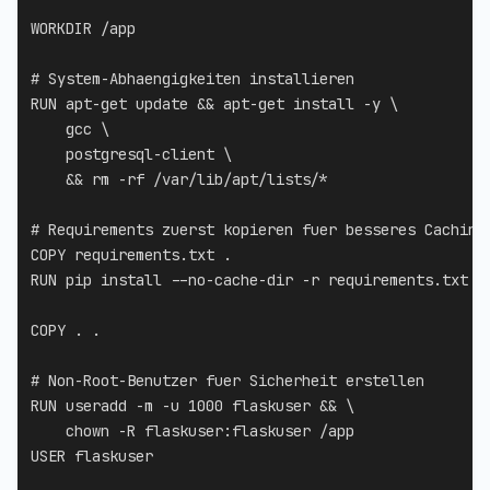
WORKDIR
 /app
# System-Abhaengigkeiten installieren
RUN
 apt-get update && apt-get install -y 
\
    gcc 
\
    postgresql-client 
\
    && rm -rf /var/lib/apt/lists/*
# Requirements zuerst kopieren fuer besseres Caching
COPY
 requirements.txt .
RUN
 pip install --no-cache-dir -r requirements.txt
COPY
 . .
# Non-Root-Benutzer fuer Sicherheit erstellen
RUN
 useradd -m -u 1000 flaskuser && 
\
    chown -R flaskuser:flaskuser /app
USER
 flaskuser