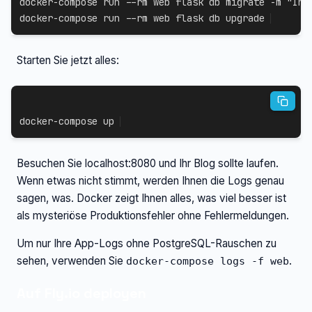
docker-compose
 run 
--rm
 web flask db migrate 
-m
"Ini
docker-compose
 run 
--rm
 web flask db upgrade
Starten Sie jetzt alles:
docker-compose
 up
Besuchen Sie localhost:8080 und Ihr Blog sollte laufen.
Wenn etwas nicht stimmt, werden Ihnen die Logs genau
sagen, was. Docker zeigt Ihnen alles, was viel besser ist
als mysteriöse Produktionsfehler ohne Fehlermeldungen.
Um nur Ihre App-Logs ohne PostgreSQL-Rauschen zu
sehen, verwenden Sie
.
docker-compose logs -f web
Auf Fly.io deployen