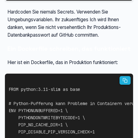
Hardcoden Sie niemals Secrets. Verwenden Sie
Umgebungsvariablen. Ihr zukuenftiges Ich wird Ihnen
danken, wenn Sie nicht versehentlich Ihr Produktions-
Datenbankpasswort auf GitHub committen.
Ein Dockerfile schreiben, das funktioniert
Hier ist ein Dockerfile, das in Produktion funktioniert:
FROM
 python:3.11-slim 
as
 base
# Python-Pufferung kann Probleme in Containern verur
ENV
 PYTHONUNBUFFERED=1 
\
    PYTHONDONTWRITEBYTECODE=1 
\
    PIP_NO_CACHE_DIR=1 
\
    PIP_DISABLE_PIP_VERSION_CHECK=1