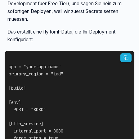
Development fuer Free Tier), und sagen Sie nein zum
sofortigen Deployen, weil wir zuerst Secrets setzen
muessen.
Das erstellt eine fly.toml-Datei, die Ihr Deployment
konfiguriert:
app
=
"your-app-name"
primary_region
=
"iad"
[
build
]
[
env
]
PORT
=
"8080"
[
http_service
]
internal_port
=
8080
force_https
=
true