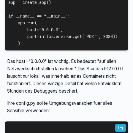
app 
=
 create_app
(
)
if
 __name__ 
==
"__main__"
:
    app
.
run
(
        host
=
"0.0.0.0"
,
        port
=
int
(
os
.
environ
.
get
(
"PORT"
,
8080
)
)
)
Das host="0.0.0.0" ist wichtig. Es bedeutet "auf allen
Netzwerkschnittstellen lauschen." Das Standard-127.0.0.1
lauscht nur lokal, was innerhalb eines Containers nicht
funktioniert. Dieses winzige Detail hat vielen Entwicklern
Stunden des Debuggens beschert.
Ihre config.py sollte Umgebungsvariablen fuer alles
Sensible verwenden: