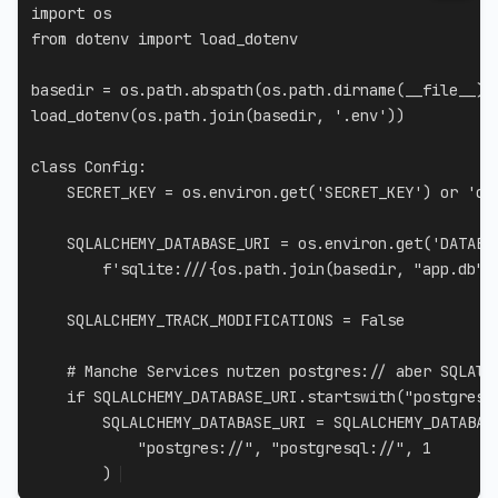
import
from
 dotenv 
import
 load_dotenv

basedir 
=
 os
.
path
.
abspath
(
os
.
path
.
dirname
(
__file__
)
)
load_dotenv
(
os
.
path
.
join
(
basedir
,
'.env'
)
)
class
Config
:
    SECRET_KEY 
=
 os
.
environ
.
get
(
'SECRET_KEY'
)
or
'de
    SQLALCHEMY_DATABASE_URI 
=
 os
.
environ
.
get
(
'DATABA
f'sqlite:///
{
os
.
path
.
join
(
basedir
,
"app.db"
)
    SQLALCHEMY_TRACK_MODIFICATIONS 
=
False
# Manche Services nutzen postgres:// aber SQLAlc
if
 SQLALCHEMY_DATABASE_URI
.
startswith
(
"postgres:
        SQLALCHEMY_DATABASE_URI 
=
 SQLALCHEMY_DATABAS
"postgres://"
,
"postgresql://"
,
1
)