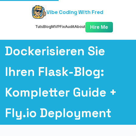
Vibe Coding With Fred
Tuts
Blog
MVP
Fix
Audit
About
Hire Me
Dockerisieren Sie
Ihren Flask-Blog:
Kompletter Guide +
Fly.io Deployment