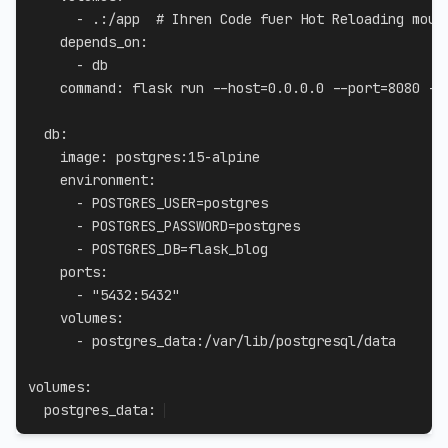
-
 .
:
/app  
# Ihren Code fuer Hot Reloading moun
depends_on
:
-
 db

command
:
 flask run 
-
-
host=0.0.0.0 
-
-
port=8080 
-
-
db
:
image
:
 postgres
:
15
-
alpine

environment
:
-
 POSTGRES_USER=postgres

-
 POSTGRES_PASSWORD=postgres

-
 POSTGRES_DB=flask_blog

ports
:
-
"5432:5432"
volumes
:
-
 postgres_data
:
/var/lib/postgresql/data

volumes
:
  postgres_data
: