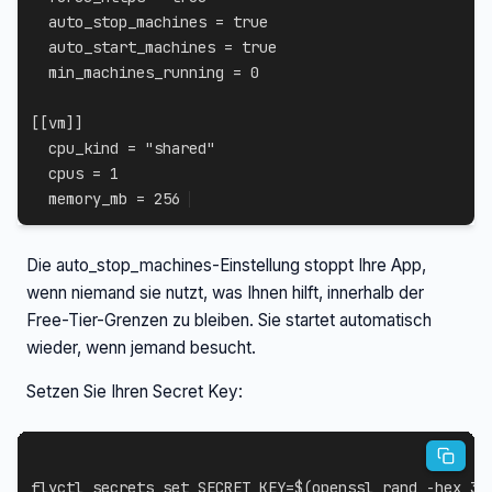
auto_stop_machines
=
true
auto_start_machines
=
true
min_machines_running
=
0
[
[
vm
]
]
cpu_kind
=
"shared"
cpus
=
1
memory_mb
=
256
Die auto_stop_machines-Einstellung stoppt Ihre App,
wenn niemand sie nutzt, was Ihnen hilft, innerhalb der
Free-Tier-Grenzen zu bleiben. Sie startet automatisch
wieder, wenn jemand besucht.
Setzen Sie Ihren Secret Key:
flyctl secrets 
set
SECRET_KEY
=
$(
openssl rand 
-hex
32