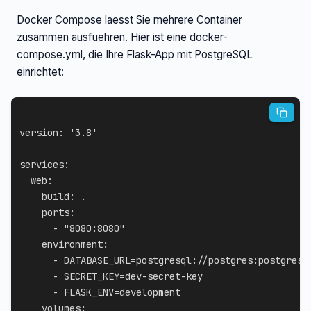
Docker Compose laesst Sie mehrere Container
zusammen ausfuehren. Hier ist eine docker-
compose.yml, die Ihre Flask-App mit PostgreSQL
einrichtet:
version
:
'3.8'
services
:
web
:
build
:
 .

ports
:
-
"8080:8080"
environment
:
-
 DATABASE_URL=postgresql
:
//postgres
:
postgres@
-
 SECRET_KEY=dev
-
secret
-
key

-
 FLASK_ENV=development

volumes
: