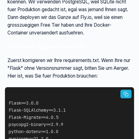
koennen. Wir verwenden PostgreSQL, weil SQLite nicht
fuer Produktion gedacht ist, egal was jemand Ihnen sagt.
Dann deployen wir das Ganze auf Fly.io, weil sie einen
grosszuegigen Free Tier haben und Ihre Docker-
Container unveraendert ausfuehren.
Ihre Flask-App vorbereiten
Zuerst korrigieren wir Ihre requirements.txt. Wenn Ihre nur
"Flask" ohne Versionsnummer sagt, bitten Sie um Aerger.
Hier ist, was Sie fuer Produktion brauchen:
Flask==3.0.0

Flask-SQLAlchemy==3.1.1

Flask-Migrate==4.0.5

psycopg2-binary==2.9.9

python-dotenv==1.0.0

gunicorn==21.2.0