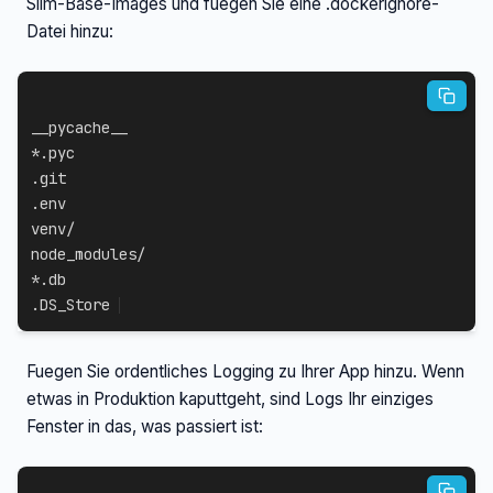
Slim-Base-Images und fuegen Sie eine .dockerignore-
Datei hinzu:
__pycache__

*.pyc

.git

.env

venv/

node_modules/

*.db

.DS_Store
Fuegen Sie ordentliches Logging zu Ihrer App hinzu. Wenn
etwas in Produktion kaputtgeht, sind Logs Ihr einziges
Fenster in das, was passiert ist: